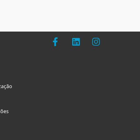
zação
tões