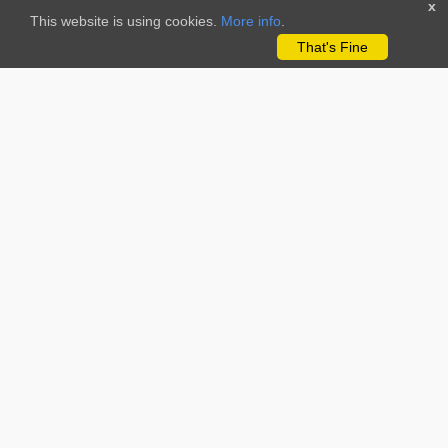
x
This website is using cookies.
More info
.
That's Fine
REDE PORTUGUESA DE CIÊNCIA CIDADÃ
A Rede Portuguesa de Ciência Cidadã (RPCC.pt) é uma rede, de