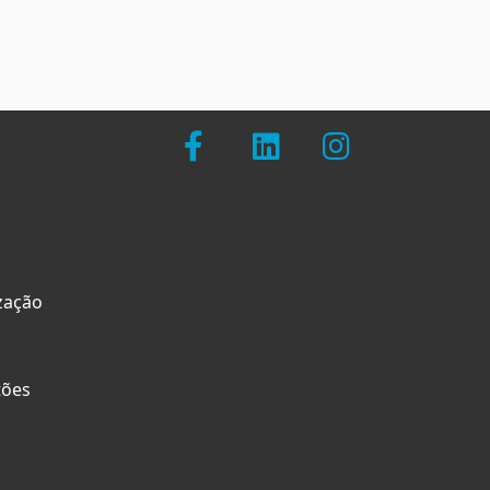
zação
tões