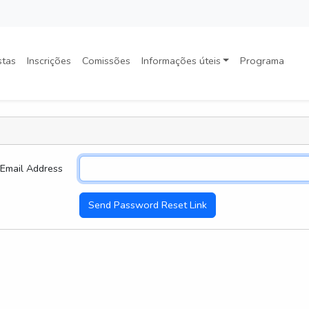
stas
Inscrições
Comissões
Informações úteis
Programa
Email Address
Send Password Reset Link